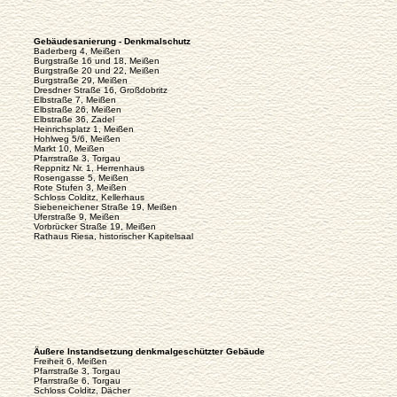
Gebäudesanierung - Denkmalschutz
Baderberg 4, Meißen
Burgstraße 16 und 18, Meißen
Burgstraße 20 und 22, Meißen
Burgstraße 29, Meißen
Dresdner Straße 16, Großdobritz
Elbstraße 7, Meißen
Elbstraße 26, Meißen
Elbstraße 36, Zadel
Heinrichsplatz 1, Meißen
Hohlweg 5/6, Meißen
Markt 10, Meißen
Pfarrstraße 3, Torgau
Reppnitz Nr. 1, Herrenhaus
Rosengasse 5, Meißen
Rote Stufen 3, Meißen
Schloss Colditz, Kellerhaus
Siebeneichener Straße 19, Meißen
Uferstraße 9, Meißen
Vorbrücker Straße 19, Meißen
Rathaus Riesa, historischer Kapitelsaal
Äußere Instandsetzung denkmalgeschützter Gebäude
Freiheit 6, Meißen
Pfarrstraße 3, Torgau
Pfarrstraße 6, Torgau
Schloss Colditz, Dächer