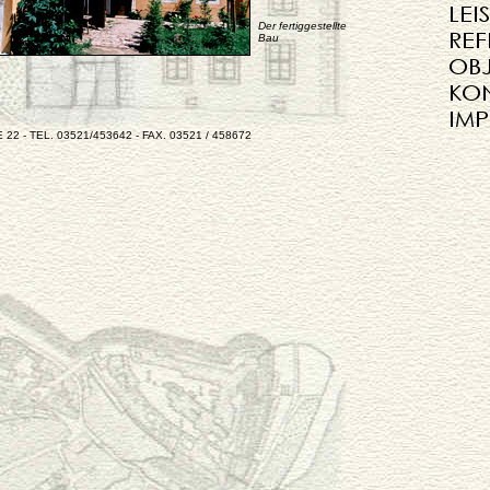
Der fertiggestellte
Bau
- TEL. 03521/453642 - FAX. 03521 / 458672